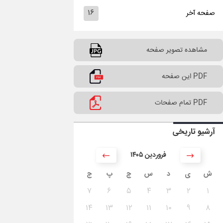
۱۶
صفحه آخر
مشاهده تصویر صفحه
PDF این صفحه
PDF تمام صفحات
آرشیو تاریخی
۱۴۰۵ فروردین
ش
ی
د
س
چ
پ
ج
۷
۶
۵
۴
۳
۲
۱
۱۴
۱۳
۱۲
۱۱
۱۰
۹
۸