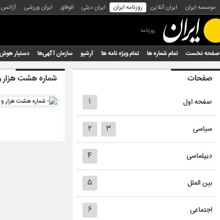
موسسه ایران
ایران آنلاین
روزنامه ایران
ایران دیلی
الوفاق
ایران ورزشی
آژانس
روزنامه
صفحه نخست
تمام شماره ها
تمام ویژه نامه ها
آرشیو
سازمان آگهی‌ها
دستیار هوش
صفحات
شماره هشت هزار و
۱
صفحه اول
۲
۳
سیاسی
۴
دیپلماسی
۵
بین الملل
۶
اجتماعی