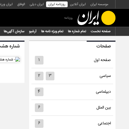
موسسه ایران
ایران آنلاین
روزنامه ایران
ایران دیلی
الوفاق
ایران ورز
روزنامه
صفحه نخست
تمام شماره ها
تمام ویژه نامه ها
آرشیو
سازمان آگهی‌ها
صفحات
شماره هشت 
۱
صفحه اول
۲
۳
سیاسی
۴
دیپلماسی
۶
بین الملل
۶
اجتماعی