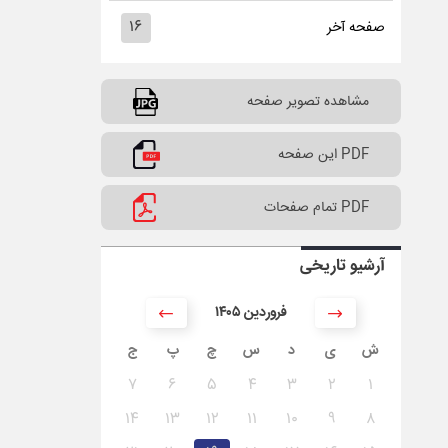
۱۶
صفحه آخر
مشاهده تصویر صفحه
PDF این صفحه
PDF تمام صفحات
آرشیو تاریخی
۱۴۰۵ فروردین
ش
ی
د
س
چ
پ
ج
۷
۶
۵
۴
۳
۲
۱
۱۴
۱۳
۱۲
۱۱
۱۰
۹
۸