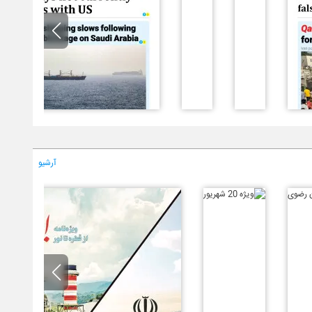
آرشیو