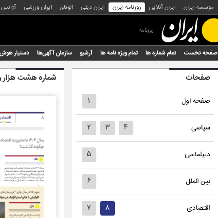
موسسه ایران
ایران آنلاین
روزنامه ایران
ایران دیلی
الوفاق
ایران ورزشی
آژانس
روزنامه
صفحه نخست
تمام شماره ها
تمام ویژه نامه ها
آرشیو
سازمان آگهی‌ها
دستیار هوش
صفحات
شماره هشت هزار و 
۱
صفحه اول
۲
۳
۴
سیاسی
۵
دیپلماسی
۶
بین الملل
۷
۸
اقتصادی