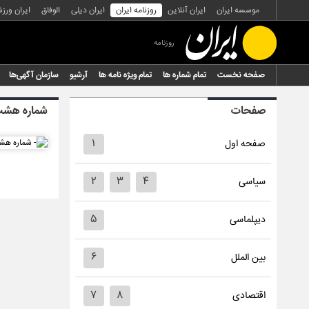
موسسه ایران
ایران آنلاین
روزنامه ایران
ایران دیلی
الوفاق
ایران ورز
روزنامه
صفحه نخست
تمام شماره ها
تمام ویژه نامه ها
آرشیو
سازمان آگهی‌ها
صفحات
شماره هشت 
۱
صفحه اول
۲
۳
۴
سیاسی
۵
دیپلماسی
۶
بین الملل
۷
۸
اقتصادی