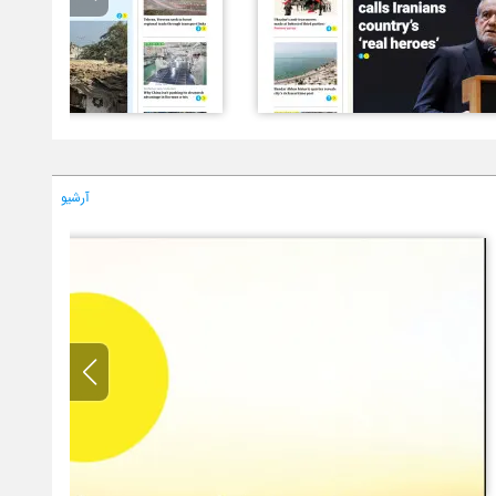
آرشیو