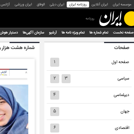
موسسه ایران
ایران آنلاین
روزنامه ایران
ایران دیلی
الوفاق
ایران ورزشی
آژانس
روزنامه
صفحه نخست
تمام شماره ها
تمام ویژه نامه ها
آرشیو
سازمان آگهی‌ها
دستیار هوش
صفحات
شماره هشت هزار 
۱
صفحه اول
۲
۳
سیاسی
۴
دیپلماسی
۵
جهان
۶
اقتصادی