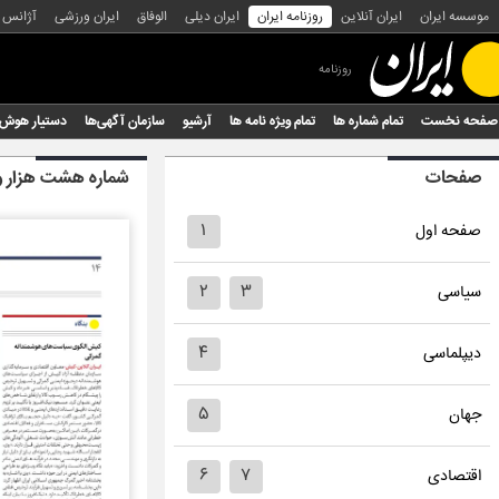
موسسه ایران
ایران آنلاین
روزنامه ایران
ایران دیلی
الوفاق
ایران ورزشی
آژانس
روزنامه
صفحه نخست
تمام شماره ها
تمام ویژه نامه ها
آرشیو
سازمان آگهی‌ها
دستیار هوش
صفحات
شماره هشت هزار و 
۱
صفحه اول
۲
۳
سیاسی
۴
دیپلماسی
۵
جهان
۶
۷
اقتصادی