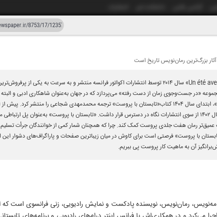
شی
آژانس عکس
دانشکده خبر
انتشارات
دستیار هوش مصنوعی
نسخه قدیمی
ثار بزرگ‌ترین رمان‌نویس تاریخ است
هزار و هفتصد و پنجاه و سه
۱۰ خرد
کتاب «تابستان با پروست/ Un été avec Proust» سال ۲۰۱۴ توسط انتشارات اکواتور فرانسه منتشر و به سرعت به ی
 مجموعه «در جست‌و‌جوی زمان از دست رفته» می‌پردازد که در جهان به‌عنوان شاهکاری ادبی و ال
شناخته می‌شود. انتشارات «مان کتاب»، ابتدای سال ۱۴۰۴ کتاب«تابستان با پروست» ترجمه محمدمهدی شجاعی را منتش
فارسی برگردانده بود و چاپ دوم آن سال ۱۴۰۲ از سوی انتشارات نگاه در دسترس قرار داشت. «تابستان با پروست» به‌عنوان 
ک عمیق‌تر رمان هفت جلدی پروست کمک کند. چرا که همچنان شمار کمی از خوانندگان جرأت تسلیم ش
 «تابستان با پروست» فرصتی است برای کاوش در میان زیباترین صفحات و پاراگراف‌های دشوار این
برانگیز آن به ماهیت کار پروست پی ببریم.
منامه‌نویس، رمان‌نویس، نویسنده‌ پادکست و نمایش رادیویی، زنی فرانسوی است که 
اجرا می‌کرد و در همکاری‌اش با فرانس اینتر درام‌‌های رادیویی و برنامه‌‌های تابست