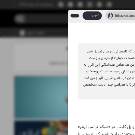
پنجشنبه، ۱۵ مرداد ۱۴۰۵
تصویر
عضویت | ورود
مطالب این صفحه
اد ۱۴۰۴
کی از پرفروش‌ترین آثار تابستانی آن سال تبدیل شد.
بته «سخت خوان» از مارسل پروست
دنیای پر رمز و راز جست‌و‌جو
ر کرد. پیش از این هم عباس عبدالملکی این اثر را به
پل ارتباطی میان دنیای پیچیده ادبیات پروست و
دن در مقابل نثر بی‌نظیر و دریافت
 اثر تا با همراهی چند ادیب، متخصص
اوایل کارش در «شبکه فرانس اینتر»
انی متعددی از جمله «یک تابستان با