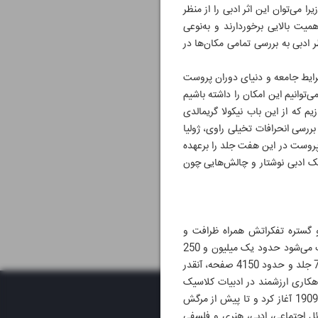
ا می‌توان این اثر ادبی را از منظر
میت بالایی برخوردارند و به‌نوعی
ادبی به بررسی تمامی مکان‌ها در
شرایط جامعه و دنیای دوران پروست
توانیم این امکان را داشته باشیم
 که از این باب نیکولا گریمالدی
ررسی انحرافات تخیلی راوی، ژولیا
ی پروست در این هفت جلد را برعهده
سبک ادبی نوشتار و چالش‌هایی چون
(تولد ۱۸۷۱- فوت ۱۹۲۲) نویسنده فرانسوی؛ ژرفا و گستره‌ تفکراتش همراه ظرافت و
حساسیت در قلمش او را به شهرت رساند. او برای نگارش اثر عظیم خود که همچنان طولانی‌ترین رمان تاریخ محسوب می‌شود حدود یک میلیون و 250
هزار واژه را به بازی گرفته است. «در جست‌و‌جوی زمان از دست رفته - À la recherche du temps perdu» شامل 7 جلد و حدود 4150 صفحه، آنقدر
هکاری ارزشمند در ادبیات کلاسیک
شناخته می‌شود؛ چراکه بخش اعظم عمرش را به نگارش این آثار پرداخت. او این مجموعه را با «عشق سوان» از سال 1909 آغاز کرد و تا پیش از مرگش
سائل اجتماعی، ادبی، هنری و فلسفی