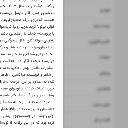
۸
خودرو
مضامین عمیق آثار مارسل پروست پر
هستند که برای درک صحیح آن‌ها، خوا
۹
زیست بوم
گوتز، نیکولا گریمالدی، ژولیا کریست
با پروست» کردند تا راهنمایی باشد
به‌نوعی خوانندگان را از سردرگمی 
۱۰
علم و فناوری
«کندخوان» را با سرعت بیشتر و درک 
۱۱
حوادث
در زمینه ترجمه آثار ادبی فعالیت 
انتشارات دانش بهمن، «ادبیات در م
۱۲
ورزشی
از شاعر و نویسنده مراکشی، «طاهر 
شده‌اند. علاوه بر این، ترجمه «خاط
۱۳
حوزه ادبیات کودک و نوجوان هم جزو
اجتماعی
رشته تحریر در آورده است. همچنین
موضوعات مختلفی از جمله محیط زی
۱۴
ایران زمین
«تابستان با پروست» در واقع همان
۱۵
گفت و گو
کرده بو