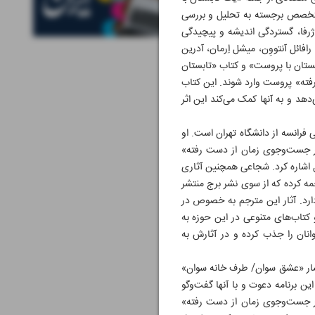
 در آن هشت متخصص برجسته به تحلیل و بررسی
ژرفا، گستردگی اندیشه و پیچیدگی
فائل آنتووِن، میشل اِرمان، آدرین
تابستان با پروست» و کتاب «تابستان
رفته» پروست وارد شوند. این کتاب
هد و به آنها کمک می‌کند این اثر
کارشناس ارشد مترجمی فرانسه از دانشگاه تهران است. او
«در جست‌و‌جوی زمان از دست رفته»
ل اشاره کرد. شجاعی همچنین آثاری
مه کرده که از سوی نشر برج منتشر
 دارد. آثار این مترجم به خصوص در
 کتاب‌های متنوعی در این حوزه به
انان را جذب کرده و در آثارش به
تشار «عشق سوان/ طرف خانه سوان»
 متخصصان پروست را به این برنامه دعوت و با آنها گفت‌وگو
موعه «در جست‌و‌جوی زمان از دست رفته»