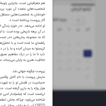
هم جغرافیایی است، بنابراین زاویه‌ا
آرشیو تاریخی
شخصیت‌های متعدد آن مورد بررسی قر
خودشان به شخصیت‌هایی مستقل تبدی
۱۴۰۴ خرداد
آثار پروست پرداخته است.»
او ادامه می‌دهد: «در حوزه زندگی 
ش
ی
د
س
چ
پ
ج
در آن برهه تاریخی بوده است. با ا
۲
۱
که به مجموعه رمان‌های «در جست‌و
راهنمای ما شده است و با تحلیل‌ها
۹
۸
۷
۶
۵
۴
۳
کریستوا به میدان آمده و ما را در 
۱۶
۱۵
۱۴
۱۳
۱۲
۱۱
۱۰
دارد تا ما را در درک مفاهیم عمیق
خلاقیت هنری به پایان می‌رساند؛ 
۲۳
۲۲
۲۱
۲۰
۱۹
۱۸
۱۷
۳۰
۲۹
۲۸
۲۷
۲۶
۲۵
۲۴
پروست چگونه جهانی شد
۳۱
ارزشمند است که چشم‌انداز ادبی ج
(1922) آن را به پایان رساند