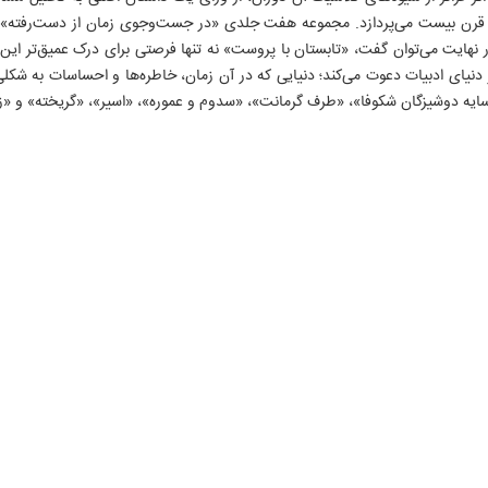
ایل قرن بیست می‌پردازد. مجموعه هفت جلدی «در جست‌و‌جوی زمان از دست‌رفت
هایت می‌توان گفت، «تابستان با پروست» نه تنها فرصتی برای درک عمیق‌تر این آثا
دنیای ادبیات دعوت می‌کند؛ دنیایی که در آن زمان، خاطره‌ها و احساسات به شکلی ز
یه دوشیزگان شکوفا»، «طرف گرمانت»، «سدوم و عموره»، «اسیر»، «گریخته» و «زمان
روزنامه ها
سایت های برخط
انتشارات ایران
روزنامه ایران
موسسه ایران
رسانه و ارتباطات
ایران ورزشی
ایران آنلاین
انقلاب اسلامی
الوفاق
ایران ورزشی
جبهه مقاومت
IRAN DAILY
آژانس عکس
دفاع مقدس
انتشارات ایران
تاریخ معاصر
سازمان آگهی ها
تاریخ شفاهی
سر دلبران
علوم انسانی
آثار زرشناس
روایت مردم