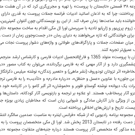
ویکتور هوگو» و در سال ۲۰۱۳ مجموعه ۳۸ قسمتی «تابستان با پروست» را تهیه و مجری‌گری کرد که
داختند؛ چرا که به اذعان اساتید ادبیات فرانسه جملات پروست به قدری دارای 
ننده باید ساعت‌ها زمان صرف کند. از این رو نویسندگانی چون آنتوان کمپنی‌ین، را
وا، ژروم پری‌یور و ژان‌ایو تادیه با سرپرستی لورا اِل مکی اقدام به ساخت مجموعه «
 برای خوانندگانی که تازه می‌خواهند به دنیای رمان «در جست‌و‌جوی زمان از دست 
در میان صفحات، جملات و پاراگراف‌های طولانی و واژه‌های دشوار پروست نجات می‌د
عمیق‌تر تجربه کنند.
محمدمهدی شجاعی مترجم «تابستان با پروست» متولد 1365 و فارغ‌التحصیل ادبیات فارسی و 
چشمگیری دارد و از آثار مهمی که به فارسی برگردانده، می‌توان به کتاب مصور 
خاطره» اثر تزوتان تودوروف (نشر ماهی) و «تعمیر زندگان» نوشته میلیس دکرانگا
بن جلون» با عناوین «عسل و حنظل»، «درباره‌ مادرم» و «تأدیب» را به فارسی ترج
رات یک دیوانه» نوشته گوستاو فلوبر و «خموشان» اثر آلبر کامو را در کارنامه خود
 آثار پرمخاطب هستند. او علاوه بر ترجمه و بازنویسی آثار کودکانه، داستان‌ها و
 از ویژگی بارز آثارش سادگی و شیوایی زبان است که مخاطبان زیادی بویژه جو
ست، تاریخ و ارزش‌های اخلاقی پرداخته است.
 مجموعه برنامه رادیویی که از شبکه «فرانس اینتر» به مناسبت صدمین سالگرد ان
اولین جلد «در جست‌و‌جوی زمان از دست رفته» در تابستان 2013 پخش شد. لورا اِل مکی
د که در این برنامه 8 نویسنده مذکور که متخصص آثار پروست هستند درباره جنبه‌های متفاوت مج