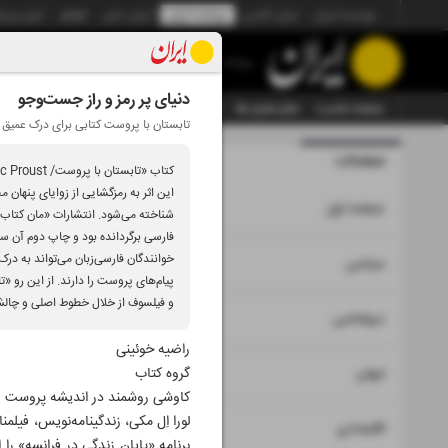
موسسه ایران
ایران آنلاین
روزنامه ایران
ایران دیلی
الوفاق
ایران ورز
روزنامه
دنیای پر رمز و راز جست‌و‌جو
صفحه نخست
تمام شماره ها
تمام ویژه نامه ها
آرشیو
سازمان آگهی‌ها
تابستان با پروست کتابی برای درک عمیق آ
صفحات
شماره هشت 
این اثر به رمزگشایی از زوایای پنهان
۱
صفحه اول
خوانندگان فارسی‌زبان می‌تواند به در
۲
۳
سیاسی
پیام‌های پروست را دارند. از این رو
و فیلسوف از خلال خطوط اصلی و چالش‌
۴
دیپلماسی
راضیه خوئینی
۵
جهان
گروه کتاب
کاوشی روشمند در اندیشه پروست
لورا اِل مکی، زندگینامه‌نویس، فیل
۶
۷
اقتصادی
برنامه «پایان زندگی در فرانسه» را 