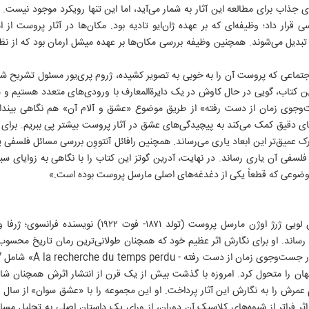
ی جذاب برای مطالعه این آثار به شمار می‌آید، اما این تنها رویکرد موجود نیست. زیر
ار داد؛ وظیفه‌ای که بر عهده ژان‌ایو تادیه بود. مکان‌ها در آثار پروست از اه
ل می‌شوند. همچنین وظیفه بررسی مکان‌ها بر عهده میشل ارمان بود که از نظر 
اجتماعی که پروست آن را به خوبی به تصویر کشیده، ژروم پری‌یور مسئول تشریح 
ین کتاب، گویی در حال کاوش در یک دایرةالمعارف با ورودی‌های متعدد هستیم و می‌
‌جوی زمان از دست رفته» از طریق موضوع «عشق و آلام آن» هم نگاهی بیندازیم
ی دقیق کمک می‌کند به پیچیدگی‌های عشق در آثار پروست بیشتر پی ببریم. برای ب
درک عمیق‌تر این ابعاد یاری می‌رساند. همچنین رافائل آنتووِن بررسی مسائل فلسف
 فلسفی آن یاری رساند. در نهایت، آدرین گوتز این کتاب را با نگاهی به زوایای 
موضوعی که قطعاً یکی از دغدغه‌های اصلی مارسل پروست بوده است.»
مارسل پروست با نام کامل والنتین لویی ژرژ اوژن مارسل پروست 
هان را متحول کرد. امروزه با گذشت بیش از یک قرن از انتشار اثرش همچنان شا
. این اثر فراتر از شیوه‌های کلاسیک آن دوران، از ورای یک داستان اصلی به تحلیل م