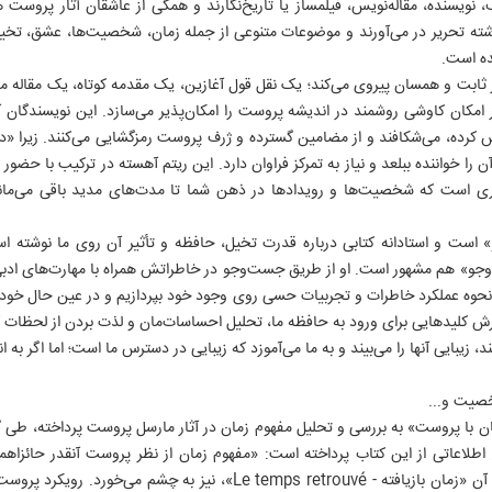
 نویسنده، مقاله‌نویس، فیلمساز یا تاریخ‌نگارند و همگی از عاشقان آثار پروس
رشته تحریر در می‌آورند و موضوعات متنوعی از جمله زمان، شخصیت‌ها، عشق، تخی
ده است.
ثابت و همسان پیروی می‌کند؛ یک نقل قول آغازین، یک مقدمه کوتاه، یک مقاله مف
ر امکان کاوشی روشمند در اندیشه پروست را امکان‌پذیر می‌سازد. این نویسندگان آ
 کرده، می‌شکافند و از مضامین گسترده و ژرف پروست رمزگشایی می‌‌کنند. زیرا 
 خواننده ببلعد و نیاز به تمرکز فراوان دارد. این ریتم آهسته در ترکیب با ح
ی است که شخصیت‌ها و رویدادها در ذهن شما تا مدت‌های مدید باقی می‌مانند و
۱۷
 است و استادانه کتابی درباره قدرت تخیل، حافظه و تأثیر آن روی ما نوشته
جو» هم مشهور است. او از طریق جست‌و‌جو در خاطراتش همراه با مهارت‌های ادبی
ش نحوه عملکرد خاطرات و تجربیات حسی روی وجود خود بپردازیم و در عین حال خود
ش کلیدهایی برای ورود به حافظه ما، تحلیل احساسات‌مان و لذت بردن از لحظات 
زیبایی آنها را می‌بیند و به ما می‌آموزد که زیبایی در دسترس ما است؛ اما اگر به ا
صیت و...
تان با پروست» به بررسی و تحلیل مفهوم زمان در آثار مارسل پروست پرداخته، طی 
فرانس2» به تشریح اطلاعاتی از این کتاب پرداخته است: «مفهوم زمان از نظر پروست آنقدر حا
مجموعه، بلکه در عنوان آخرین جلد آن «زمان بازیافته - Le temps retrouvé»