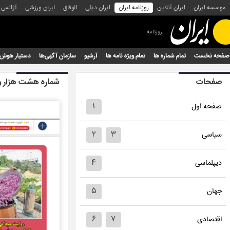
موسسه ایران
ایران آنلاین
روزنامه ایران
ایران دیلی
الوفاق
ایران ورزشی
آژانس
روزنامه
صفحه نخست
تمام شماره ها
تمام ویژه نامه ها
آرشیو
سازمان آگهی‌ها
دستیار هوش
صفحات
شماره هشت هزار و
۱
صفحه اول
۲
۳
سیاسی
۴
دیپلماسی
۵
جهان
۶
۷
اقتصادی