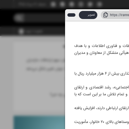
جمعه، ۱۶ مرداد ۱۴۰۵
تصویر
عضویت | ورود
اطات و فناوری اطلاعات و با هدف
مطالب این صفحه
هیأتی متشکل از معاونان و مدیران
600 میلیارد تومان؛ سهم ارتباطات مازندران
کوچکترین روبات جهان تغییر شکل می‌دهد
طی سفر وزیر و تیم همراهش، در مجموع ۹۸ پروژه‌ زیرساختی و توسعه‌ای در حوزه ارتباطات استان مازندران با سرمایه‌گذاری بیش از ۶ هزار میلیارد ریال با
تازه‌های موبایل
دنیای خودرو
اجتماعی»، رشد اقتصادی و ارتقای
و تمام تلاش ما بر این است که با
از هوش مصنوعی چه خبر؟
علم
رتقای ارتباطی دارند، افزایش یافته
وی با اشاره به شرایط خاص مازندران به‌واسطه جمعیت سیال آن، خاطرنشان کرد: « با توجه به الزام قانونی پوشش روستاهای بالای ۲۰ خانوار، مأموریت