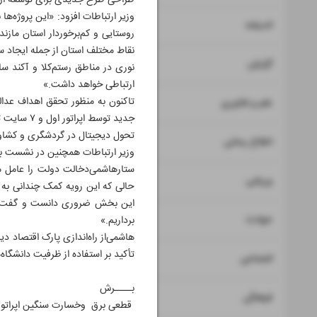
طراحی طرح جدیدی برای توسعه ارتب
وزیر ارتباطات افزود: «این پروژه‌
۸
اندیشه
۹
گزارش
ارتباطی خواهد داشت.»
۱۰
علم و فناوری
جدید توسط اپراتور اول و ۷ سایت توسط اپراتور دوم راه‌اندازی شده که اعتبار تخصیص‌یافته به این بخش در مجموع ۱۲۷۰ میلیارد ریال بوده است.
تحول دیجیتال در گردشگری و کشاور
۱۱
اطلاع رسانی
وزیر ارتباطات همچنین در نشست با ف
ستار‌هاشمی‌دخالت دولت را عامل 
۱۲
ورزشی
حالی که این رویه کمک چندانی به 
این بخش ضروری دانست و گفت: «هما
۱۳
حوادث
برداریم.»
‌هاشمی‌از راه‌اندازی پارک اقتصاد د
تأکید بر استفاده از ظرفیت دانشگاه‌
۱۴
اجتماعی
بــــرش
۱۵
فرهنگی
قطعی برق وخسارت‌ سنگین اپراتور