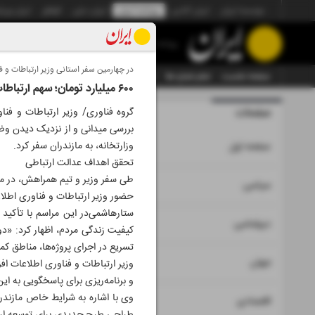
موسسه ایران
ایران آنلاین
روزنامه ایران
ایران دیلی
الوفاق
ایران ورز
روزنامه
در چهارمین سفر استانی وزیر ارتباطات و 
صفحه نخست
تمام شماره ها
تمام ویژه نامه ها
آرشیو
سازمان آگهی‌ها
۶۰۰ میلیارد تومان؛ سهم ارتباطات مازندران
صفحات
شماره هشت 
گروه فناوری/ وزیر ارتباطات و فن
بررسی میدانی و از نزدیک دیدن وضع
۱
وزارتخانه، به مازندران سفر کرد.
صفحه اول
تحقق اهداف عدالت ارتباطی
۲
۳
سیاسی
حضور وزیر ارتباطات و فناوری اطلاع
ستار‌هاشمی‌در این مراسم با تأکی
۴
دیپلماسی
کیفیت زندگی مردم، اظهار کرد: «دو
تسریع در اجرای پروژه‌ها، مناطق کمت
۵
جهان
وزیر ارتباطات و فناوری اطلاعات افز
و برنامه‌ریزی برای پاسخگویی به ای
۶
۷
اقتصادی