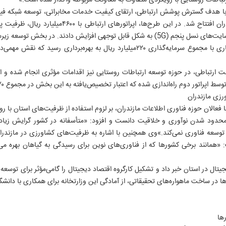
اطات روستایی با رویکردی متفاوت به معاونت مربوطه واگذار شده است.»
‌ها با هدف گسترش پوشش ارتباطی، ارتقای کیفیت خدمات مخابراتی، توسعه شبکه فی
روستایی و کم‌برخوردار استان مازندران افتتاح شد. در این
نقاط مختلف استان از جمله ایجاد سایت‌های نسل پنجم (5G) به شکل قابل توجهی افزایش دادن
نوری در مناطق رستم‌کلا و آکند ساری با مجموع سرمایه‌گذاری ۲۲۰میلیارد ریال به بهره
زی مازندران
عالان حوزه فناوری اطلاعات مازندران، بر لزوم استفاده از ظرفیت‌های استان با رو
محدود شدن نوآوری و خلاقیت دانست و افزود: «متأسفانه در کشور گرایش زیاد
توسعه فناوری نمی‌کند.»وی همچنین با اشاره به ظرفیت‌های کشاورزی در مازندرا
نند برخی کشورها که از فناوری‌های نوین برای رسیدگی به گیاهان بهره می‌برن
یجیتال در استان خبر داد و تشکیل کارگروه اقتصاد دیجیتال را گامی‌مؤثر برای توسعه
ها در ساخت ماهواره‌های تحقیقاتی، از آمادگی این وزارتخانه برای همکاری با دانشگا
ها