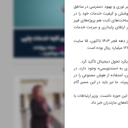
بر نوری و بهبود دسترسی در مناطق
 طرح‌ها، اپراتورهای ارتباطی با ۴۶۰۰میلیارد ریال، ظرفیت پوشش و کیفیت خدمات خود را در
د. در بخش توسعه زیرساخت‌های ثابت هم پروژه‌های فیبر
‌برداری رسید که نقش مهمی‌در ارتقای پایداری و سرعت خدمات
تاکنون به منظور تحقق اهداف عدالت ارتباطی، در حوزه توسعه ارتباطات روستایی نیز اقدامات مؤثری انجام شده و از دهه فجر ۱۴۰۳ تاکنون، ۱۵ سایت
یکرد تحول دیجیتال تأکید کرد.
ی به «سندنویسی» وجود دارد، در
ویژه نامه های مرتبط
ن، استفاده از هوش مصنوعی را در
د، ما نیز باید در این مسیر گام
 این حوزه دانست. وزیر ارتباطات با
ه‌های مازندران خبر داد.