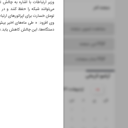
۱۶
صفحه آخر
می‌توانند شبکه را حفظ کنند و در
تومان خسارت برای اپراتورهای ارتب
مشاهده تصویر صفحه
دستگاه‌ها، این چالش کاهش یابد.»
PDF این صفحه
PDF تمام صفحات
آرشیو تاریخی
۱۴۰۴ اردیبهشت
ش
ی
د
س
چ
پ
ج
۵
۴
۳
۲
۱
۱۲
۱۱
۱۰
۹
۸
۷
۶