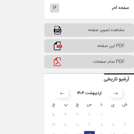
۱۶
صفحه آخر
مشاهده تصویر صفحه
PDF این صفحه
PDF تمام صفحات
آرشیو تاریخی
۱۴۰۴ اردیبهشت
ش
ی
د
س
چ
پ
ج
۵
۴
۳
۲
۱
۱۲
۱۱
۱۰
۹
۸
۷
۶