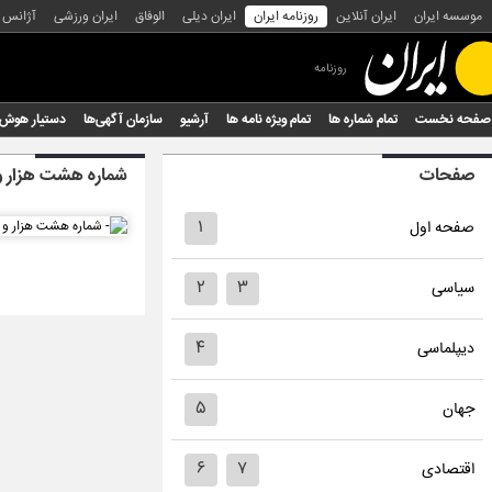
موسسه ایران
ایران آنلاین
روزنامه ایران
ایران دیلی
الوفاق
ایران ورزشی
آژانس
روزنامه
صفحه نخست
تمام شماره ها
تمام ویژه نامه ها
آرشیو
سازمان آگهی‌ها
دستیار هوش
صفحات
شماره هشت هزار 
۱
صفحه اول
۲
۳
سیاسی
۴
دیپلماسی
۵
جهان
۶
۷
اقتصادی