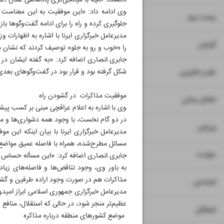
دانست. آنچه با میانجی‌گری پادشاهی عمان آغا
وی ادامه داد: «این موفقیت به این معناست
۸
زیست بوم
جلوگیری کرده و راه را برای ادامه گفت‌وگوها با
مدیرعامل خبرگزاری ایرنا با اشاره به اظهارات 
۹
گزارش
را «خوب و رو به جلو» توصیف کردند که نشان
جابری انصاری اضافه کرد: «به گفته ایشان در
۱۰
شکل گرفته بود و قرار بود در گفت‌وگوهای بعد
علم و فناوری
موفقیت مذاکرات در گشودن راه
۱۱
اطلاع رسانی
وی با اشاره به اعلام عراقچی مبنی بر کسب پیشر
در دو گام نخست، با وجود همه دشواری‌ها و مو
۱۲
ورزشی
مدیرعامل خبرگزاری ایرنا با بیان اینکه این 
مسائل مطرح‌شده، همراه با فاصله عمیق مواضع 
۱۳
حوادث
جابری انصاری اضافه کرد: «این مسأله حساس و 
به باور وی، وجود تناقض‌ها و فاصله‌های زی
مذاکرات هم در صورت وجود اراده طرفین و گشود
۱۴
اجتماعی
مدیرعامل خبرگزاری جمهوری اسلامی ابراز امید
عظیم‌تر منجر شود، در حالی که استقلال، منافع
۱۵
فرهنگی
موضع کشورهای منطقه درباره مذاکره