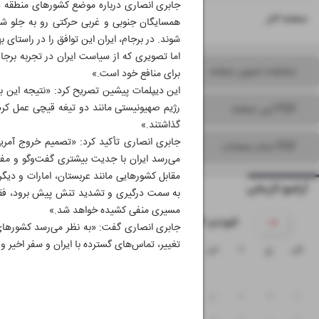
جابری انصاری درباره موضع کشورهای منطقه دربا
۱۶
صفحه آخر
همسایگان جنوبی و غربی حرکتی رو به جلو شک
شوند. در برجام، ایران این توافق را در راستای 
اما تصویری که از سیاست ایران در تجربه برجا
مشاهده تصویر صفحه
برای منافع خود است.»
این دیپلمات پیشین تصریح کرد: «نتیجه این بر
رژیم صهیونیستی مانند دو تیغه قیچی عمل کرد
PDF این صفحه
گذاشتند.»
جابری انصاری تأکید کرد: «تصمیم خروج آمریکا
PDF تمام صفحات
می‌رسد ایران با جدیت بیشتری گفت‌وگو و مفاهم
مقابل کشورهایی مانند عربستان، امارات و دیگر 
آرشیو تاریخی
به سمت درگیری و تشدید تنش پیش برود، فقط 
مسیری منفی کشیده خواهد شد.»
۱۴۰۴ فروردین
جابری انصاری گفت: «به نظر می‌رسد کشورهای ع
تغییر، تماس‌های گسترده با ایران و سفر اخیر و
ش
ی
د
س
چ
پ
ج
۱
۸
۷
۶
۵
۴
۳
۲