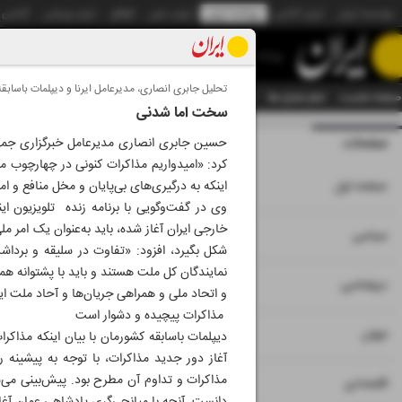
موسسه ایران
ایران آنلاین
روزنامه ایران
ایران دیلی
الوفاق
ایران ورزشی
آژانس
روزنامه
تحلیل جابری انصاری، مدیرعامل ایرنا و دیپلمات باسابقه
صفحه نخست
تمام شماره ها
تمام ویژه نامه ها
آرشیو
سازمان آگهی‌ها
دستیار هوش
سخت اما شدنی
صفحات
شماره هشت هزار و
حسین جابری انصاری مدیرعامل خبرگزاری جمهوری
کرد: «امیدواریم مذاکرات کنونی در چهارچوب منا
۱
صفحه اول
اینکه به درگیری‌های بی‌پایان و مخل منافع و ا
وی در گفت‌وگویی با برنامه زنده تلویزیون این
خارجی ایران آغاز شده، باید به‌عنوان یک امر م
۲
۳
سیاسی
شکل بگیرد، افزود: «تفاوت در سلیقه و برداشت
نمایندگان کل ملت هستند و باید با پشتوانه همه
۴
دیپلماسی
و اتحاد ملی و همراهی جریان‌ها و آحاد ملت ا
مذاکرات پیچیده و دشوار است
۵
جهان
دیپلمات باسابقه کشورمان با بیان اینکه مذاکر
آغاز دور جدید مذاکرات، با توجه به پیشینه 
مذاکرات و تداوم آن مطرح بود. پیش‌بینی می‌
۶
۷
اقتصادی