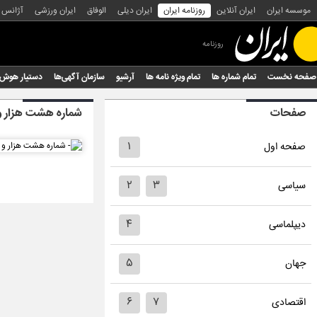
موسسه ایران
ایران آنلاین
روزنامه ایران
ایران دیلی
الوفاق
ایران ورزشی
آژانس
روزنامه
صفحه نخست
تمام شماره ها
تمام ویژه نامه ها
آرشیو
سازمان آگهی‌ها
دستیار هوش
صفحات
شماره هشت هزار 
۱
صفحه اول
۲
۳
سیاسی
۴
دیپلماسی
۵
جهان
۶
۷
اقتصادی