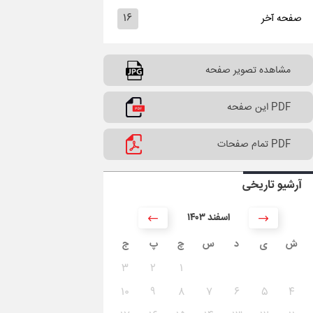
۱۶
صفحه آخر
مشاهده تصویر صفحه
PDF این صفحه
PDF تمام صفحات
آرشیو تاریخی
۱۴۰۳ اسفند
ش
ی
د
س
چ
پ
ج
۳
۲
۱
۱۰
۹
۸
۷
۶
۵
۴