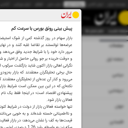
موسسه ایران
ایران آنلاین
روزنامه ایران
ایران دیلی
الوفاق
ایران ورزشی
آژانس
روزنامه
پیش بینی رونق بورس با سرعت کم
صفحه نخست
تمام شماره ها
تمام ویژه نامه ها
آرشیو
سازمان آگهی‌ها
دستیار هوش
بازار سهام در روز گذشته کمی از شوک استیضاح
عرضه‌ها توانستند بر تقاضا غلبه کنند و در نهای
صفحات
شماره هشت هزار و
مرور دارد خود را با شرایط جدید وفق می‌دهد و
۱
و «وقت خرید» بر جو روانی حاصل از اخبار و شا
صفحه اول
نگرانی اهالی بازار اکنون شاید بازگشت سرکوب ا
حال برخی تحلیلگران معتقدند که بازار به‌زودی
۲
۳
سیاسی
می‌رود و کنار آن عده‌ای از تحلیلگران معتقدند که شاخص تا پایان سا
نکته‌ای که در این بین ممکن است شرایط بازا
۴
دیپلماسی
پیشنهادی اقتصاد است؛ در اینجا فقط یک نام 
فعالان بازار شود.
۵
جهان
تنها خواسته فعالان بازار از دولت در شرایط کنو
و نااطمینانی خسته شده‌اند و به خوبی می‌دانند
قیمت‌ها به کف را نشان می‌دهد؛ در بازار فعالی
۶
اقتصادی
سکه نیز به واسطه رشد 1.26 درصدی اونس جهانی و رسیدن به قیمت 2 هزار و 920 دلار، حدوداً یک تا 2 درصد رشد داشتند.