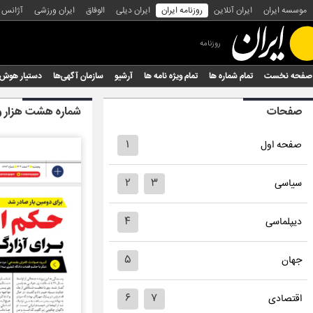
موسسه ایران
ایران آنلاین
روزنامه ایران
ایران دیلی
الوفاق
ایران ورزشی
آژانس
روزنامه
صفحه نخست
تمام شماره ها
تمام ویژه نامه ها
آرشیو
سازمان آگهی‌ها
دستیار هوش
صفحات
شماره هشت هزار 
۱
صفحه اول
۲
۳
سیاسی
۴
دیپلماسی
۵
جهان
۶
۷
اقتصادی