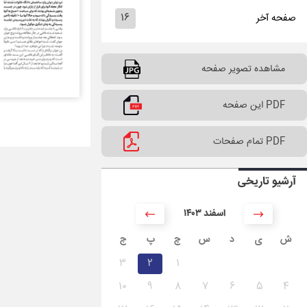
۱۶
صفحه آخر
مشاهده تصویر صفحه
PDF این صفحه
PDF تمام صفحات
آرشیو تاریخی
۱۴۰۳ اسفند
ش
ی
د
س
چ
پ
ج
۳
۲
۱
۱۰
۹
۸
۷
۶
۵
۴