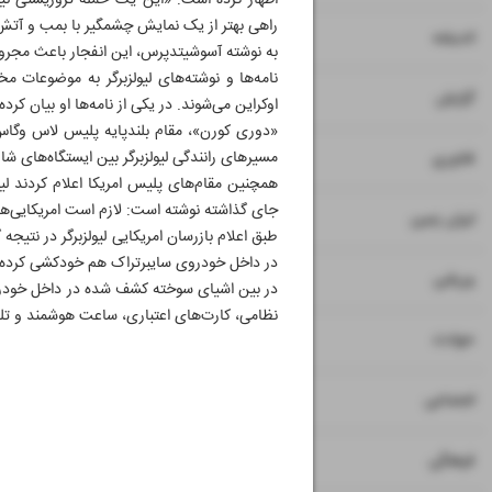
اظهار کرده است: «این یک حمله تروریستی نیس
راهی بهتر از یک نمایش چشمگیر با بمب و آتش‌با
۸
اندیشه
به نوشته آسوشیتدپرس، این انفجار باعث مجرو
نامه‌ها و نوشته‌های لیولزبرگر به موضوعات
۹
گزارش
اوکراین می‌شوند. در یکی از نامه‌ها او بیان ک
«دوری کورن»، مقام بلندپایه پلیس لاس وگاس 
۱۰
مسیرهای رانندگی لیولزبرگر بین ایستگاه‌های شارژ
فناوری
همچنین مقام‌های پلیس امریکا اعلام کردند لی
جای گذاشته نوشته است: لازم است امریکایی‌ه
۱۱
ایران زمین
طبق اعلام بازرسان امریکایی لیولزبرگر در نت
در داخل خودروی سایبرتراک هم خودکشی کرده و
۱۲
ورزشی
در بین اشیای سوخته کشف شده در داخل خودرو 
نظامی، کارت‌های اعتباری، ساعت هوشمند و تلف
۱۳
حوادث
۱۴
اجتماعی
۱۵
فرهنگی