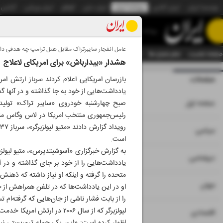
موسسه ایران
ایران آنلاین
روزنامه ایران
ایران دیلی
الوفاق
ایران ورزشی
آژانس
روزنامه
عامل انفجار سایبرتراک مقابل هتل ترامپ چه هدفی د
صفحه نخست
تمام شماره ها
تمام ویژه نامه ها
آرشیو
سازمان آگهی‌ها
دستیار هوش
هشدار «بیدارباش» برای امریکای لاعلاج
صفحات
شماره هشت هزار 
بازرسان امریکایی اعلام کردند سرباز ارتش ا
یادداشت‌هایی از خود به جا گذاشته و در آنها
۱
صفحه اول
صبح چهارشنبه خودروی «سایبر تراک» تولید
رئیس‌جمهوری منتخب امریکا در لاس وگاس منف
۲
۳
سیاسی
است.
به گزارش خبرگزاری «آسوشیتدپرس»، متیو لیولز
۴
دیپلماسی
یادداشت‌هایی را از خود بر جای گذاشته و در 
متحده را گرفته و اینکه او نیاز داشته که ذهن
۵
۶
جهان
او در این یادداشت‌ها که در تلفن همراهش از خو
را از بابت فشار ناشی از جان‌هایی که گرفته‌ام
لیولزبرگر که از سال ۲۰۰۶ در
۷
اقتصادی