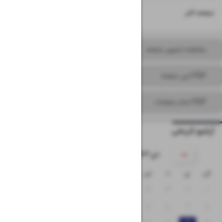
۱۶
صفحه آخر
مشاهده تصویر صفحه
PDF این صفحه
PDF تمام صفحات
آرشیو تاریخی
۱۴۰۳ دی
ش
ی
د
س
چ
پ
ج
۷
۶
۵
۴
۳
۲
۱
۱۴
۱۳
۱۲
۱۱
۱۰
۹
۸