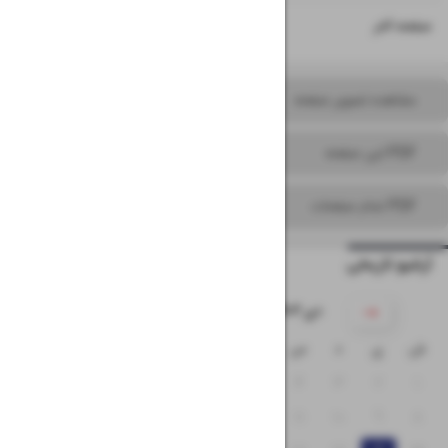
۱۶
صفحه آخر
مشاهده تصویر صفحه
PDF این صفحه
PDF تمام صفحات
آرشیو تاریخی
۱۴۰۳ دی
ش
ی
د
س
چ
پ
ج
۷
۶
۵
۴
۳
۲
۱
۱۴
۱۳
۱۲
۱۱
۱۰
۹
۸