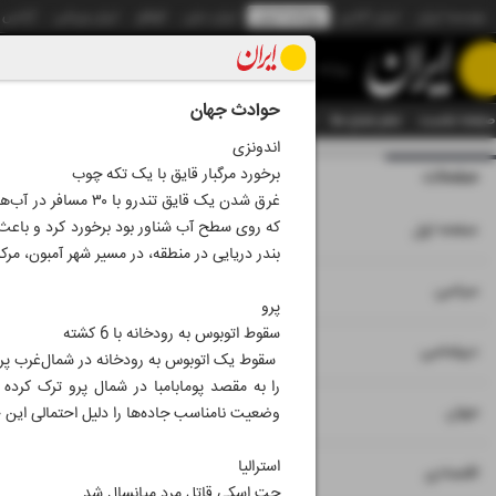
موسسه ایران
ایران آنلاین
روزنامه ایران
ایران دیلی
الوفاق
ایران ورزشی
آژانس
روزنامه
حوادث جهان
صفحه نخست
تمام شماره ها
تمام ویژه نامه ها
آرشیو
سازمان آگهی‌ها
دستیار هوش
اندونزی
برخورد مرگبار قایق با یک تکه چوب
صفحات
شماره هشت هزار 
۱
صفحه اول
بندر دریایی در منطقه، در مسیر شهر آمبون، مرک
۲
۳
سیاسی
پرو
سقوط اتوبوس به رودخانه با 6 کشته
۴
دیپلماسی
را به مقصد پومابامبا در شمال پرو ترک کرده
۵
۶
جهان
وضعیت نامناسب جاده‌ها را دلیل احتمالی این ح
استرالیا
۷
اقتصادی
جت اسکی قاتل مرد میانسال شد