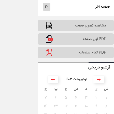
۲۰
صفحه آخر
مشاهده تصویر صفحه
PDF این صفحه
PDF تمام صفحات
آرشیو تاریخی
۱۴۰۳ اردیبهشت
ش
ی
د
س
چ
پ
ج
۷
۶
۵
۴
۳
۲
۱
۱۴
۱۳
۱۲
۱۱
۱۰
۹
۸