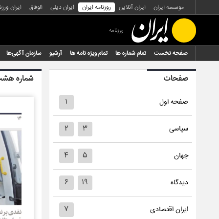
موسسه ایران
ایران آنلاین
روزنامه ایران
ایران دیلی
الوفاق
ایران ورز
روزنامه
صفحه نخست
تمام شماره ها
تمام ویژه نامه ها
آرشیو
سازمان آگهی‌ها
صفحات
شماره هشت
۱
صفحه اول
۲
۳
سیاسی
۴
۵
جهان
۶
۱۹
دیدگاه
۷
ایران اقتصادی