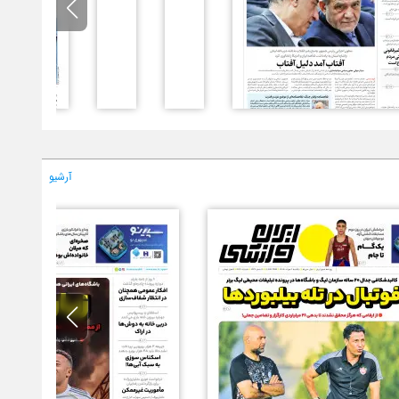
آرشیو