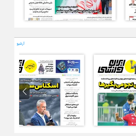
آرشیو