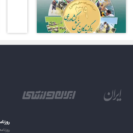
روزنام
روزنامه