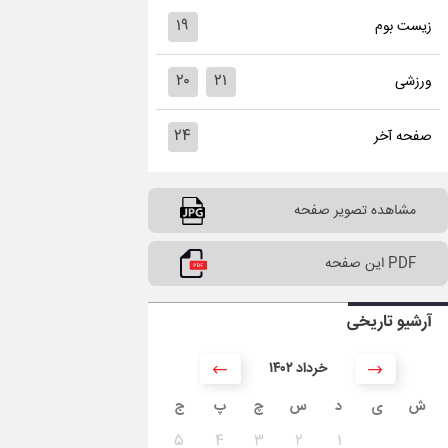
۱۹
زیست بوم
۲۰
۲۱
ورزشی
۲۴
صفحه آخر
مشاهده تصویر صفحه
PDF این صفحه
آرشیو تاریخی
۱۴۰۲ خرداد
ش
ی
د
س
چ
پ
ج
۵
۴
۳
۲
۱