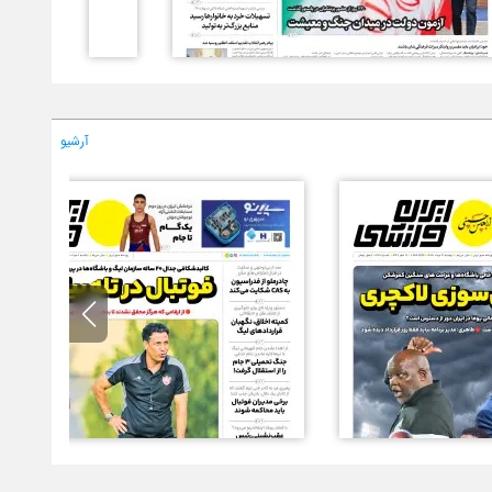
آرشیو