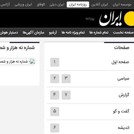
موسسه ایران
ایران آنلاین
روزنامه ایران
ایران دیلی
الوفاق
ایران ورزشی
آژانس
روزنامه
صفحه نخست
تمام شماره ها
تمام ویژه نامه ها
آرشیو
سازمان آگهی‌ها
دستیار هوش
صفحات
شماره نه هزار و 
۱
صفحه اول
۲
۳
سیاسی
۴
۷
گزارش
۵
گفت و گو
۶
اندیشه