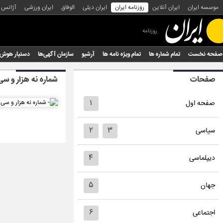
موسسه ایران
ایران آنلاین
روزنامه ایران
ایران دیلی
الوفاق
ایران ورزشی
آژانس
روزنامه
صفحه نخست
تمام شماره ها
تمام ویژه نامه ها
آرشیو
سازمان آگهی‌ها
دستیار هوش
صفحات
شماره نه هزار و سی
۱
صفحه اول
۲
۳
سیاسی
۴
دیپلماسی
۵
جهان
۶
اجتماعی