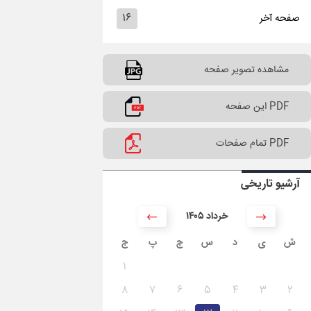
۱۶
صفحه آخر
مشاهده تصویر صفحه
PDF این صفحه
PDF تمام صفحات
آرشیو تاریخی
۱۴۰۵ خرداد
ش
ی
د
س
چ
پ
ج
۱
۸
۷
۶
۵
۴
۳
۲