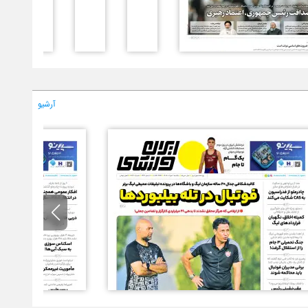
آرشیو