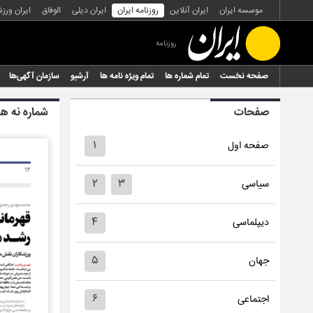
موسسه ایران
ایران آنلاین
روزنامه ایران
ایران دیلی
الوفاق
ایران ورز
روزنامه
صفحه نخست
تمام شماره ها
تمام ویژه نامه ها
آرشیو
سازمان آگهی‌ها
صفحات
شماره نه هز
۱
صفحه اول
۲
۳
سیاسی
۴
دیپلماسی
۵
جهان
۶
اجتماعی