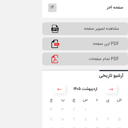
۱۶
صفحه آخر
مشاهده تصویر صفحه
PDF این صفحه
PDF تمام صفحات
آرشیو تاریخی
۱۴۰۵ اردیبهشت
ش
ی
د
س
چ
پ
ج
۴
۳
۲
۱
۱۱
۱۰
۹
۸
۷
۶
۵