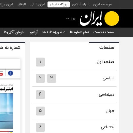
موسسه ایران
ایران آنلاین
روزنامه ایران
ایران دیلی
الوفاق
ایران ورز
روزنامه
صفحه نخست
تمام شماره ها
تمام ویژه نامه ها
آرشیو
سازمان آگهی‌ها
صفحات
شماره نه ه
۱
صفحه اول
۲
۳
سیاسی
۴
دیپلماسی
۵
جهان
۶
اجتماعی