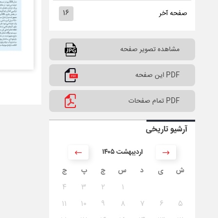
۱۶
صفحه آخر
مشاهده تصویر صفحه
PDF این صفحه
PDF تمام صفحات
آرشیو تاریخی
۱۴۰۵ اردیبهشت
ش
ی
د
س
چ
پ
ج
۴
۳
۲
۱
۱۱
۱۰
۹
۸
۷
۶
۵