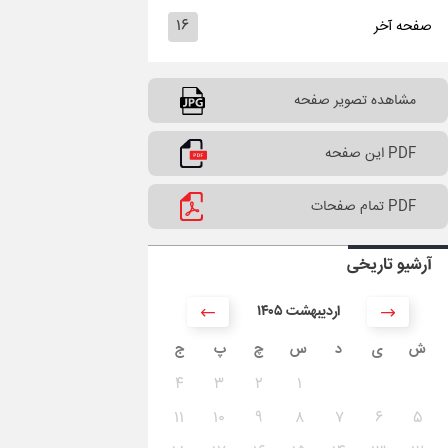
۱۶
صفحه آخر
مشاهده تصویر صفحه
PDF این صفحه
PDF تمام صفحات
آرشیو تاریخی
۱۴۰۵ اردیبهشت
ش
ی
د
س
چ
پ
ج
۴
۳
۲
۱
۱۱
۱۰
۹
۸
۷
۶
۵