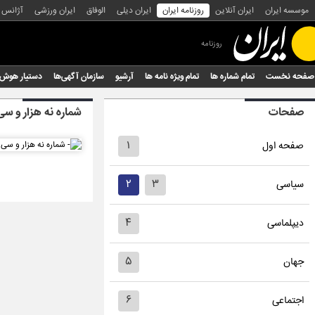
موسسه ایران
ایران آنلاین
روزنامه ایران
ایران دیلی
الوفاق
ایران ورزشی
آژانس
روزنامه
صفحه نخست
تمام شماره ها
تمام ویژه نامه ها
آرشیو
سازمان آگهی‌ها
دستیار هوش
صفحات
شماره نه هزار و سی
۱
صفحه اول
۲
۳
سیاسی
۴
دیپلماسی
۵
جهان
۶
اجتماعی