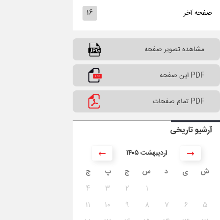
۱۶
صفحه آخر
مشاهده تصویر صفحه
PDF این صفحه
PDF تمام صفحات
آرشیو تاریخی
۱۴۰۵ اردیبهشت
ش
ی
د
س
چ
پ
ج
۴
۳
۲
۱
۱۱
۱۰
۹
۸
۷
۶
۵