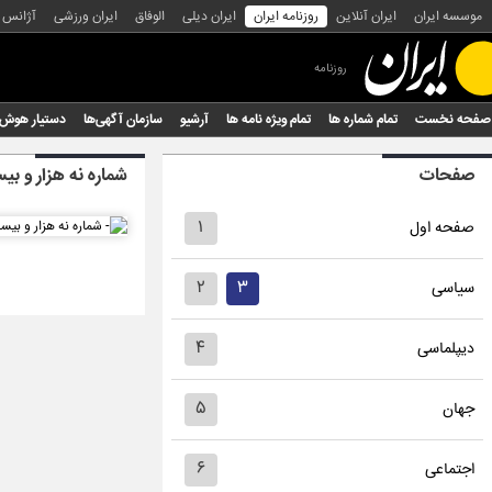
موسسه ایران
ایران آنلاین
روزنامه ایران
ایران دیلی
الوفاق
ایران ورزشی
آژانس
روزنامه
صفحه نخست
تمام شماره ها
تمام ویژه نامه ها
آرشیو
سازمان آگهی‌ها
دستیار هوش
صفحات
شماره نه هزار و بی
۱
صفحه اول
۲
۳
سیاسی
۴
دیپلماسی
۵
جهان
۶
اجتماعی