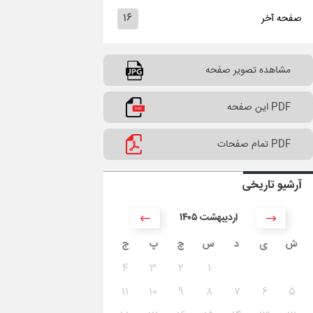
۱۶
صفحه آخر
مشاهده تصویر صفحه
PDF این صفحه
PDF تمام صفحات
آرشیو تاریخی
۱۴۰۵ اردیبهشت
ش
ی
د
س
چ
پ
ج
۴
۳
۲
۱
۱۱
۱۰
۹
۸
۷
۶
۵