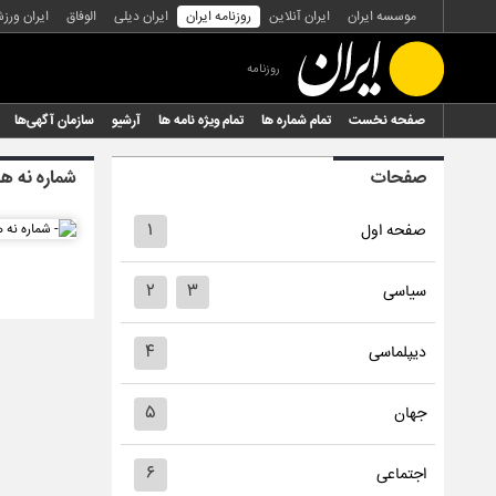
موسسه ایران
ایران آنلاین
روزنامه ایران
ایران دیلی
الوفاق
ایران ورز
روزنامه
صفحه نخست
تمام شماره ها
تمام ویژه نامه ها
آرشیو
سازمان آگهی‌ها
صفحات
شماره نه هز
۱
صفحه اول
۲
۳
سیاسی
۴
دیپلماسی
۵
جهان
۶
اجتماعی