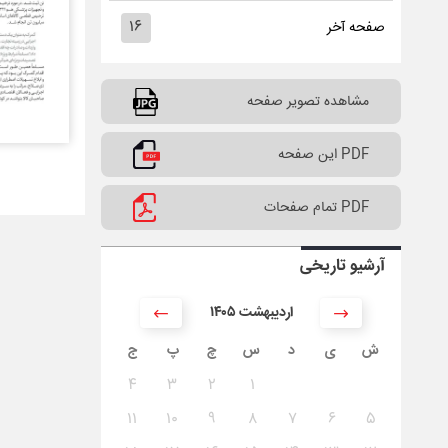
۱۶
صفحه آخر
مشاهده تصویر صفحه
PDF این صفحه
PDF تمام صفحات
آرشیو تاریخی
۱۴۰۵ اردیبهشت
ش
ی
د
س
چ
پ
ج
۴
۳
۲
۱
۱۱
۱۰
۹
۸
۷
۶
۵