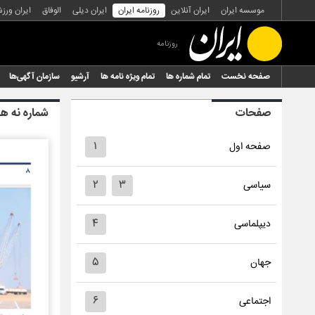
موسسه ایران
ایران آنلاین
روزنامه ایران
ایران دیلی
الوفاق
ایران ورز
روزنامه
صفحه نخست
تمام شماره ها
تمام ویژه نامه ها
آرشیو
سازمان آگهی‌ها
صفحات
شماره نه ه
۱
صفحه اول
۲
۳
سیاسی
۴
دیپلماسی
۵
جهان
۶
اجتماعی