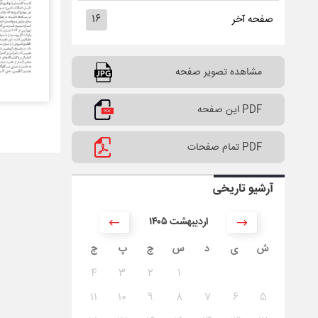
۱۶
صفحه آخر
مشاهده تصویر صفحه
PDF این صفحه
PDF تمام صفحات
آرشیو تاریخی
۱۴۰۵ اردیبهشت
ش
ی
د
س
چ
پ
ج
۴
۳
۲
۱
۱۱
۱۰
۹
۸
۷
۶
۵