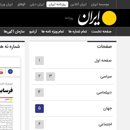
موسسه ایران
ایران آنلاین
روزنامه ایران
ایران دیلی
الوفاق
ایران ورز
روزنامه
صفحه نخست
تمام شماره ها
تمام ویژه نامه ها
آرشیو
سازمان آگهی‌ها
صفحات
شماره نه ه
۱
صفحه اول
۲
۳
سیاسی
۴
دیپلماسی
۵
جهان
۶
اجتماعی