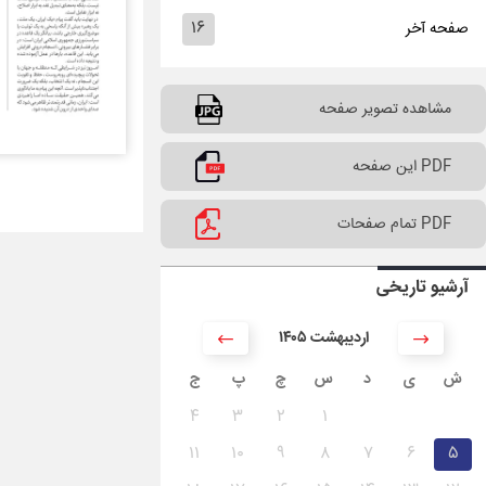
۱۶
صفحه آخر
مشاهده تصویر صفحه
PDF این صفحه
PDF تمام صفحات
آرشیو تاریخی
۱۴۰۵ اردیبهشت
ش
ی
د
س
چ
پ
ج
۴
۳
۲
۱
۱۱
۱۰
۹
۸
۷
۶
۵