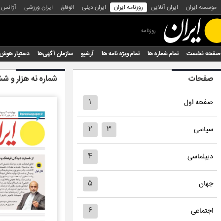
موسسه ایران
ایران آنلاین
روزنامه ایران
ایران دیلی
الوفاق
ایران ورزشی
آژانس
روزنامه
صفحه نخست
تمام شماره ها
تمام ویژه نامه ها
آرشیو
سازمان آگهی‌ها
دستیار هوش
صفحات
شماره نه هزار و 
۱
صفحه اول
۲
۳
سیاسی
۴
دیپلماسی
۵
جهان
۶
اجتماعی