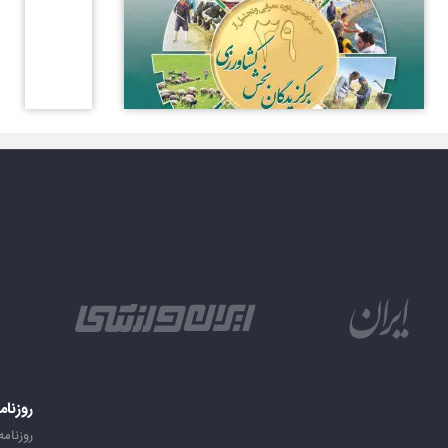
روزنام
روزنامه