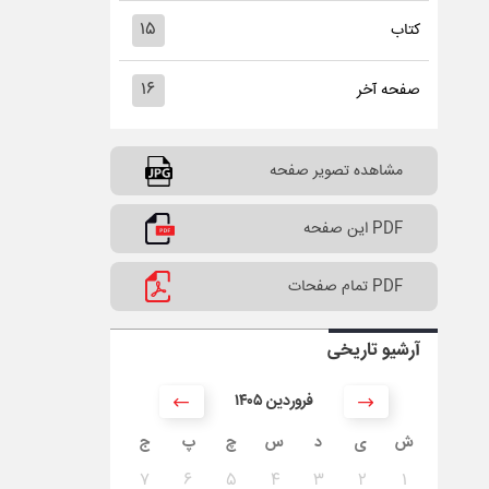
۱۵
کتاب
۱۶
صفحه آخر
مشاهده تصویر صفحه
PDF این صفحه
PDF تمام صفحات
آرشیو تاریخی
۱۴۰۵ فروردین
ش
ی
د
س
چ
پ
ج
۷
۶
۵
۴
۳
۲
۱