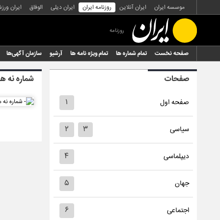
موسسه ایران
ایران آنلاین
روزنامه ایران
ایران دیلی
الوفاق
ایران ورز
روزنامه
صفحه نخست
تمام شماره ها
تمام ویژه نامه ها
آرشیو
سازمان آگهی‌ها
صفحات
شماره نه هز
۱
صفحه اول
۲
۳
سیاسی
۴
دیپلماسی
۵
جهان
۶
اجتماعی