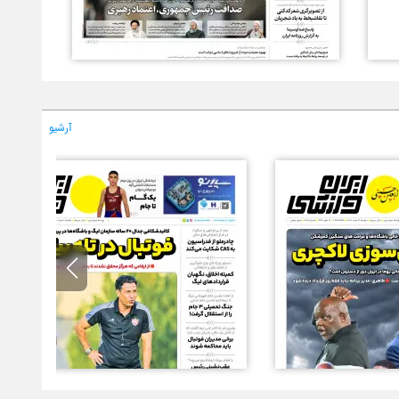
آرشیو