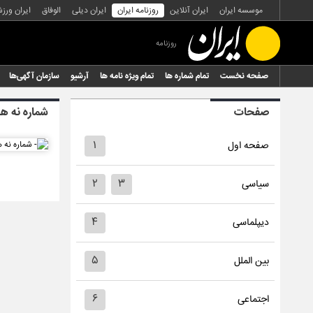
موسسه ایران
ایران آنلاین
روزنامه ایران
ایران دیلی
الوفاق
ایران ورز
روزنامه
صفحه نخست
تمام شماره ها
تمام ویژه نامه ها
آرشیو
سازمان آگهی‌ها
صفحات
شماره نه هز
۱
صفحه اول
۲
۳
سیاسی
۴
دیپلماسی
۵
بین الملل
۶
اجتماعی