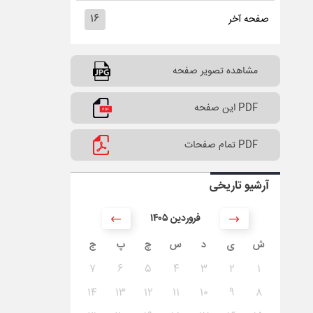
۱۶
صفحه آخر
مشاهده تصویر صفحه
PDF این صفحه
PDF تمام صفحات
آرشیو تاریخی
۱۴۰۵ فروردین
ش
ی
د
س
چ
پ
ج
۷
۶
۵
۴
۳
۲
۱
۱۴
۱۳
۱۲
۱۱
۱۰
۹
۸