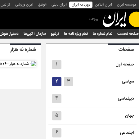
موسسه ایران
ایران آنلاین
روزنامه ایران
ایران دیلی
الوفاق
ایران ورزشی
آژانس
روزنامه
صفحه نخست
تمام شماره ها
تمام ویژه نامه ها
آرشیو
سازمان آگهی‌ها
دستیار هوش
صفحات
شماره نه هزار
۱
صفحه اول
۲
۳
سیاسی
۴
دیپلماسی
۵
جهان
۶
اجتماعی