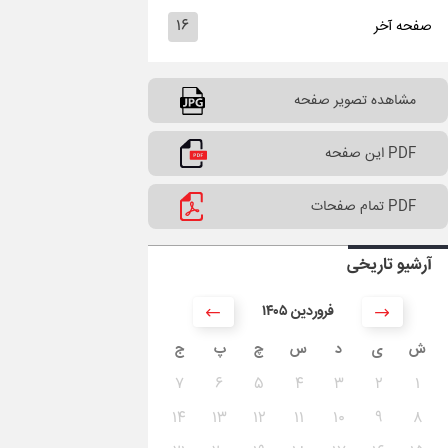
۱۶
صفحه آخر
مشاهده تصویر صفحه
PDF این صفحه
PDF تمام صفحات
آرشیو تاریخی
۱۴۰۵ فروردین
ش
ی
د
س
چ
پ
ج
۷
۶
۵
۴
۳
۲
۱
۱۴
۱۳
۱۲
۱۱
۱۰
۹
۸