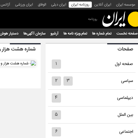
موسسه ایران
ایران آنلاین
روزنامه ایران
ایران دیلی
الوفاق
ایران ورزشی
آژانس
روزنامه
صفحه نخست
تمام شماره ها
تمام ویژه نامه ها
آرشیو
سازمان آگهی‌ها
دستیار هوش
صفحات
شماره هشت هزار و 
۱
صفحه اول
۲
۳
سیاسی
۴
دیپلماسی
۵
بین الملل
۶
اجتماعی