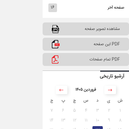
۱۶
صفحه آخر
مشاهده تصویر صفحه
PDF این صفحه
PDF تمام صفحات
آرشیو تاریخی
۱۴۰۵ فروردین
ش
ی
د
س
چ
پ
ج
۷
۶
۵
۴
۳
۲
۱
۱۴
۱۳
۱۲
۱۱
۱۰
۹
۸