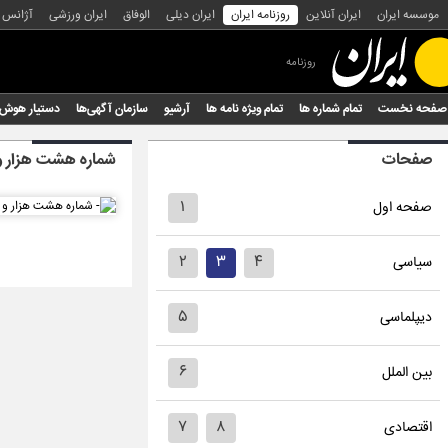
موسسه ایران
ایران آنلاین
روزنامه ایران
ایران دیلی
الوفاق
ایران ورزشی
آژانس
روزنامه
صفحه نخست
تمام شماره ها
تمام ویژه نامه ها
آرشیو
سازمان آگهی‌ها
دستیار هوش
صفحات
شماره هشت هزار و 
۱
صفحه اول
۲
۳
۴
سیاسی
۵
دیپلماسی
۶
بین الملل
۷
۸
اقتصادی