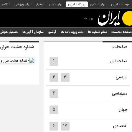
موسسه ایران
ایران آنلاین
روزنامه ایران
ایران دیلی
الوفاق
ایران ورزشی
آژانس
روزنامه
صفحه نخست
تمام شماره ها
تمام ویژه نامه ها
آرشیو
سازمان آگهی‌ها
دستیار هوش
صفحات
شماره هشت هزار و 
۱
صفحه اول
۲
۳
سیاسی
۴
دیپلماسی
۵
جهان
۶
۱۷
اقتصادی