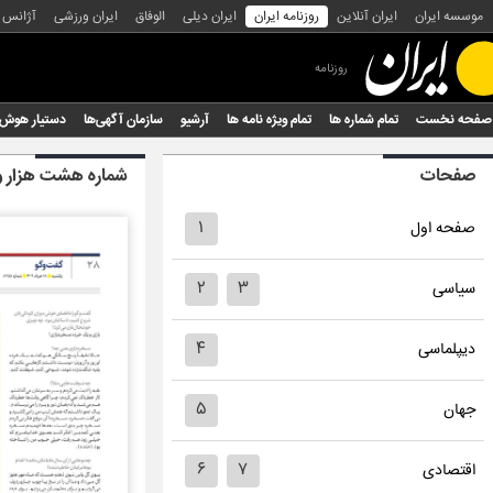
موسسه ایران
ایران آنلاین
روزنامه ایران
ایران دیلی
الوفاق
ایران ورزشی
آژانس
روزنامه
صفحه نخست
تمام شماره ها
تمام ویژه نامه ها
آرشیو
سازمان آگهی‌ها
دستیار هوش
صفحات
شماره هشت هزار و
۱
صفحه اول
۲
۳
سیاسی
۴
دیپلماسی
۵
جهان
۶
۷
اقتصادی