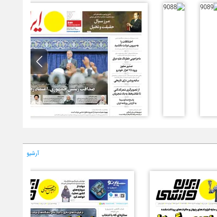
آرشیو