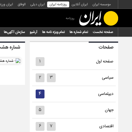
موسسه ایران
ایران آنلاین
روزنامه ایران
ایران دیلی
الوفاق
ایران ورز
روزنامه
صفحه نخست
تمام شماره ها
تمام ویژه نامه ها
آرشیو
سازمان آگهی‌ها
صفحات
شماره هشت 
۱
صفحه اول
۲
۳
سیاسی
۴
دیپلماسی
۵
جهان
۶
۷
اقتصادی