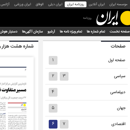
موسسه ایران
ایران آنلاین
روزنامه ایران
ایران دیلی
الوفاق
ایران ورزشی
آژانس
روزنامه
صفحه نخست
تمام شماره ها
تمام ویژه نامه ها
آرشیو
سازمان آگهی‌ها
دستیار هوش
صفحات
شماره هشت هزار و 
۱
صفحه اول
۲
۳
سیاسی
۴
دیپلماسی
۵
جهان
۶
۷
اقتصادی