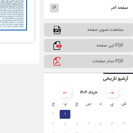
۱۶
صفحه آخر
مشاهده تصویر صفحه
PDF این صفحه
PDF تمام صفحات
آرشیو تاریخی
۱۴۰۴ خرداد
ش
ی
د
س
چ
پ
ج
۲
۱
۹
۸
۷
۶
۵
۴
۳