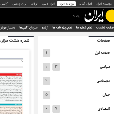
موسسه ایران
ایران آنلاین
روزنامه ایران
ایران دیلی
الوفاق
ایران ورزشی
آژانس
روزنامه
صفحه نخست
تمام شماره ها
تمام ویژه نامه ها
آرشیو
سازمان آگهی‌ها
دستیار هوش
صفحات
شماره هشت هزار 
۱
صفحه اول
۲
۳
سیاسی
۴
دیپلماسی
۵
جهان
۶
۷
اقتصادی