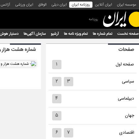
موسسه ایران
ایران آنلاین
روزنامه ایران
ایران دیلی
الوفاق
ایران ورزشی
آژانس
روزنامه
صفحه نخست
تمام شماره ها
تمام ویژه نامه ها
آرشیو
سازمان آگهی‌ها
دستیار هوش
صفحات
شماره هشت هزار و
۱
صفحه اول
۲
۳
سیاسی
۴
دیپلماسی
۵
جهان
۶
۷
اقتصادی