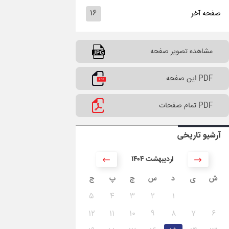
۱۶
صفحه آخر
مشاهده تصویر صفحه
PDF این صفحه
PDF تمام صفحات
آرشیو تاریخی
۱۴۰۴ اردیبهشت
ش
ی
د
س
چ
پ
ج
۵
۴
۳
۲
۱
۱۲
۱۱
۱۰
۹
۸
۷
۶