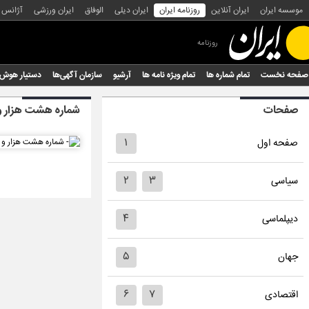
موسسه ایران
ایران آنلاین
روزنامه ایران
ایران دیلی
الوفاق
ایران ورزشی
آژانس
روزنامه
صفحه نخست
تمام شماره ها
تمام ویژه نامه ها
آرشیو
سازمان آگهی‌ها
دستیار هوش
صفحات
شماره هشت هزار و
۱
صفحه اول
۲
۳
سیاسی
۴
دیپلماسی
۵
جهان
۶
۷
اقتصادی