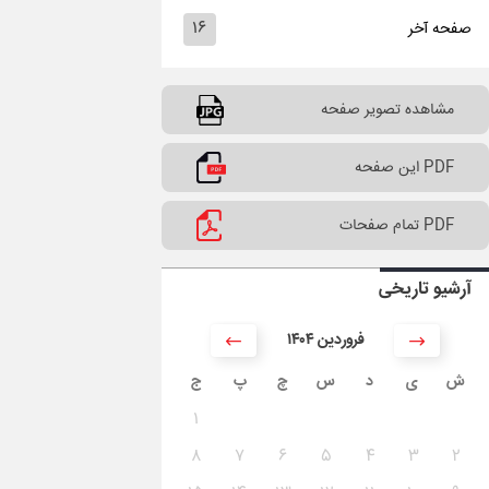
۱۶
صفحه آخر
مشاهده تصویر صفحه
PDF این صفحه
PDF تمام صفحات
آرشیو تاریخی
۱۴۰۴ فروردین
ش
ی
د
س
چ
پ
ج
۱
۸
۷
۶
۵
۴
۳
۲