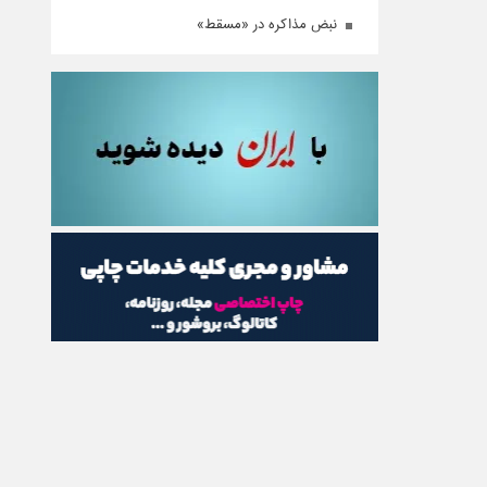
نبض مذاکره در «مسقط»