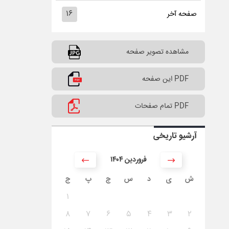
۱۶
صفحه آخر
مشاهده تصویر صفحه
PDF این صفحه
PDF تمام صفحات
آرشیو تاریخی
۱۴۰۴ فروردین
ش
ی
د
س
چ
پ
ج
۱
۸
۷
۶
۵
۴
۳
۲