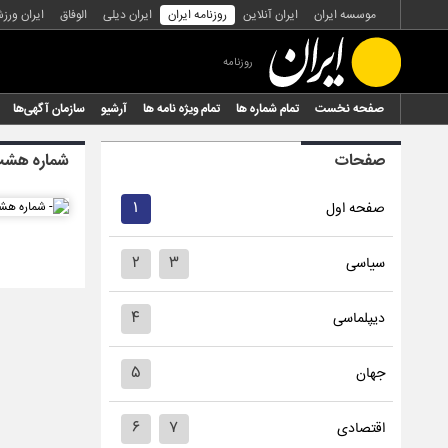
موسسه ایران
ایران آنلاین
روزنامه ایران
ایران دیلی
الوفاق
ایران ورز
روزنامه
صفحه نخست
تمام شماره ها
تمام ویژه نامه ها
آرشیو
سازمان آگهی‌ها
صفحات
شماره هشت 
۱
صفحه اول
۲
۳
سیاسی
۴
دیپلماسی
۵
جهان
۶
۷
اقتصادی