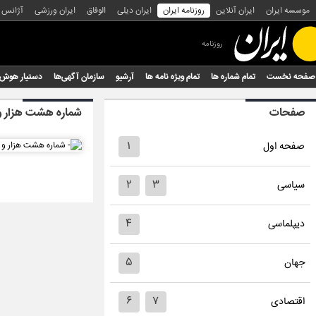
موسسه ایران
ایران آنلاین
روزنامه ایران
ایران دیلی
الوفاق
ایران ورزشی
آژانس
روزنامه
صفحه نخست
تمام شماره ها
تمام ویژه نامه ها
آرشیو
سازمان آگهی‌ها
دستیار هوش
صفحات
شماره هشت هزار و
۱
صفحه اول
۲
۳
سیاسی
۴
دیپلماسی
۵
جهان
۶
۷
اقتصادی