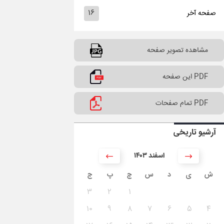
۱۶
صفحه آخر
مشاهده تصویر صفحه
PDF این صفحه
PDF تمام صفحات
آرشیو تاریخی
۱۴۰۳ اسفند
ش
ی
د
س
چ
پ
ج
۳
۲
۱
۱۰
۹
۸
۷
۶
۵
۴