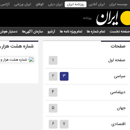
موسسه ایران
ایران آنلاین
روزنامه ایران
ایران دیلی
الوفاق
ایران ورزشی
آژانس
روزنامه
صفحه نخست
تمام شماره ها
تمام ویژه نامه ها
آرشیو
سازمان آگهی‌ها
دستیار هوش
صفحات
شماره هشت هزار و
۱
صفحه اول
۲
۳
سیاسی
۴
دیپلماسی
۵
جهان
۶
۷
اقتصادی